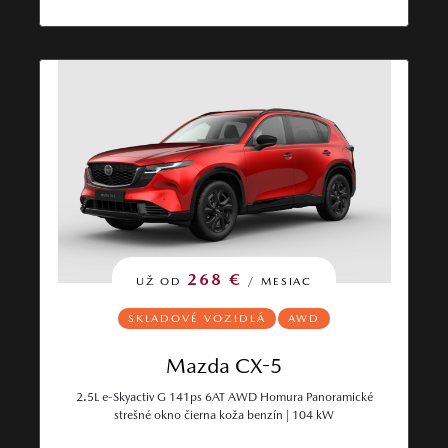
268 €
UŽ OD
/ MESIAC
SKLADOVÉ VOZIDLÁ
AWD
Mazda CX-5
2.5L e-Skyactiv G 141ps 6AT AWD Homura Panoramické
strešné okno čierna koža benzín | 104 kW