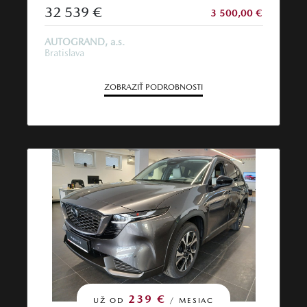
32 539 €
3 500,00 €
AUTOGRAND, a.s.
Bratislava
ZOBRAZIŤ PODROBNOSTI
239 €
UŽ OD
/ MESIAC