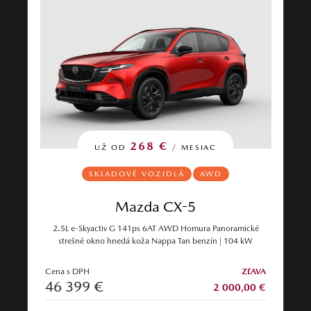
268 €
UŽ OD
/ MESIAC
SKLADOVÉ VOZIDLÁ
AWD
Mazda CX-5
2.5L e-Skyactiv G 141ps 6AT AWD Homura Panoramické
strešné okno hnedá koža Nappa Tan benzín | 104 kW
Cena s DPH
ZĽAVA
46 399 €
2 000,00 €