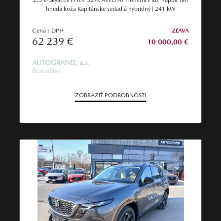
hnedá koža Kapitánske sedadlá hybridný | 241 kW
Cena s DPH
ZĽAVA
62 239 €
10 000,00 €
AUTOGRAND, a.s.
Bratislava
ZOBRAZIŤ PODROBNOSTI