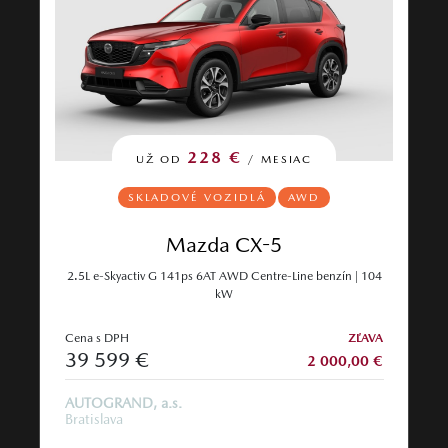
228 €
UŽ OD
/ MESIAC
SKLADOVÉ VOZIDLÁ
AWD
Mazda CX-5
2.5L e-Skyactiv G 141ps 6AT AWD Centre-Line benzín | 104
kW
Cena s DPH
ZĽAVA
39 599 €
2 000,00 €
AUTOGRAND, a.s.
Bratislava