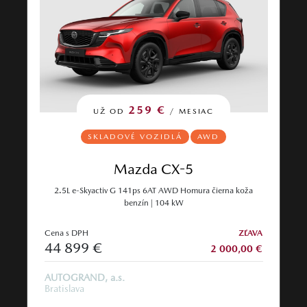
259 €
UŽ OD
/ MESIAC
SKLADOVÉ VOZIDLÁ
AWD
Mazda CX-5
2.5L e-Skyactiv G 141ps 6AT AWD Homura čierna koža
benzín | 104 kW
Cena s DPH
ZĽAVA
44 899 €
2 000,00 €
AUTOGRAND, a.s.
Bratislava