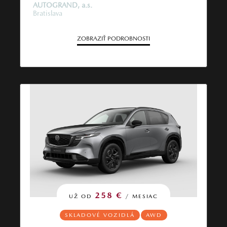
AUTOGRAND, a.s.
Bratislava
ZOBRAZIŤ PODROBNOSTI
258 €
UŽ OD
/ MESIAC
SKLADOVÉ VOZIDLÁ
AWD