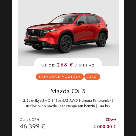
268 €
UŽ OD
/ MESIAC
SKLADOVÉ VOZIDLÁ
AWD
Mazda CX-5
2.5L e-Skyactiv G 141ps 6AT AWD Homura Panoramické
strešné okno hnedá koža Nappa Tan benzín | 104 kW
Cena s DPH
ZĽAVA
46 399 €
2 000,00 €