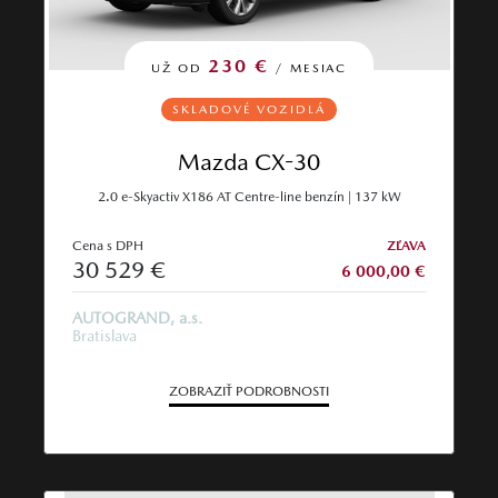
230 €
UŽ OD
/ MESIAC
SKLADOVÉ VOZIDLÁ
Mazda CX-30
2.0 e-Skyactiv X186 AT Centre-line benzín | 137 kW
Cena s DPH
ZĽAVA
30 529 €
6 000,00 €
AUTOGRAND, a.s.
Bratislava
ZOBRAZIŤ PODROBNOSTI