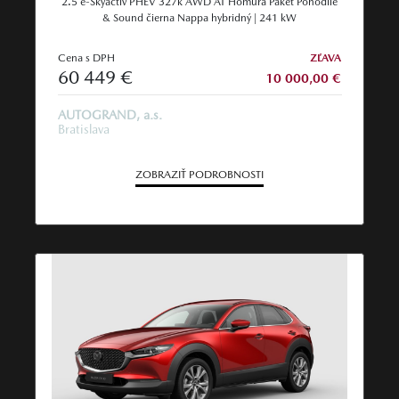
2.5 e-Skyactiv PHEV 327k AWD AT Homura Paket Pohodlie
& Sound čierna Nappa hybridný | 241 kW
Cena s DPH
ZĽAVA
60 449 €
10 000,00 €
AUTOGRAND, a.s.
Bratislava
ZOBRAZIŤ PODROBNOSTI