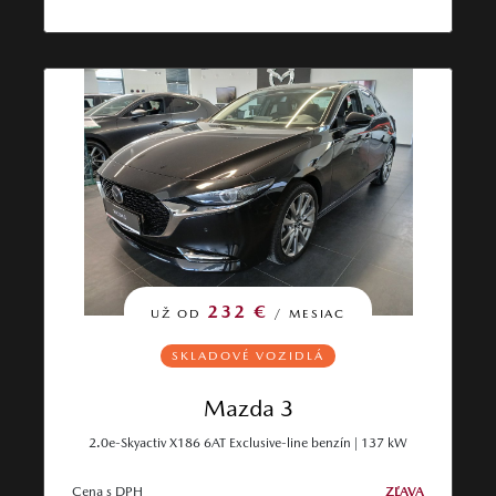
232 €
UŽ OD
/ MESIAC
SKLADOVÉ VOZIDLÁ
Mazda 3
2.0e-Skyactiv X186 6AT Exclusive-line benzín | 137 kW
Cena s DPH
ZĽAVA