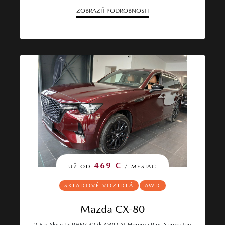
ZOBRAZIŤ PODROBNOSTI
469 €
UŽ OD
/ MESIAC
SKLADOVÉ VOZIDLÁ
AWD
Mazda CX-80
2.5 e-Skyactiv PHEV 327k AWD AT Homura Plus Nappa Tan