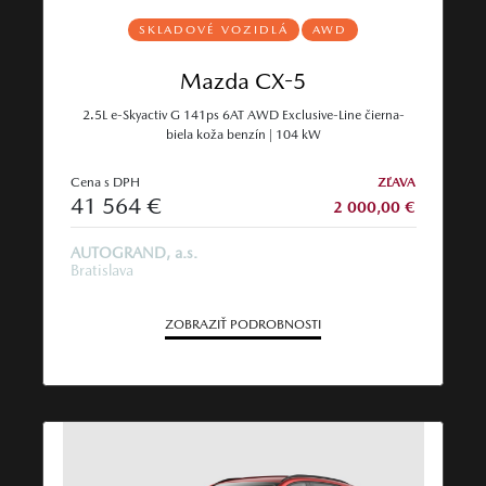
SKLADOVÉ VOZIDLÁ
AWD
Mazda CX-5
2.5L e-Skyactiv G 141ps 6AT AWD Exclusive-Line čierna-
biela koža benzín | 104 kW
Cena s DPH
ZĽAVA
41 564 €
2 000,00 €
AUTOGRAND, a.s.
Bratislava
ZOBRAZIŤ PODROBNOSTI