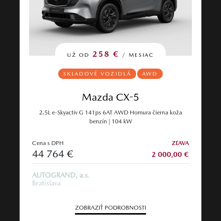
258 €
UŽ OD
/ MESIAC
SKLADOVÉ VOZIDLÁ
AWD
Mazda CX-5
2.5L e-Skyactiv G 141ps 6AT AWD Homura čierna koža
benzín | 104 kW
Cena s DPH
ZĽAVA
44 764 €
2 000,00 €
AUTOGRAND, a.s.
Bratislava
ZOBRAZIŤ PODROBNOSTI