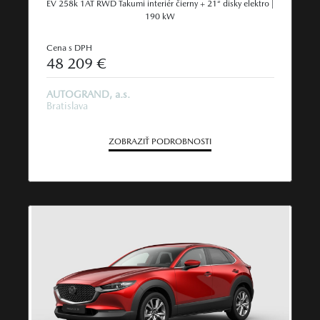
EV 258k 1AT RWD Takumi interiér čierny + 21“ disky elektro |
190 kW
Cena s DPH
48 209 €
AUTOGRAND, a.s.
Bratislava
ZOBRAZIŤ PODROBNOSTI