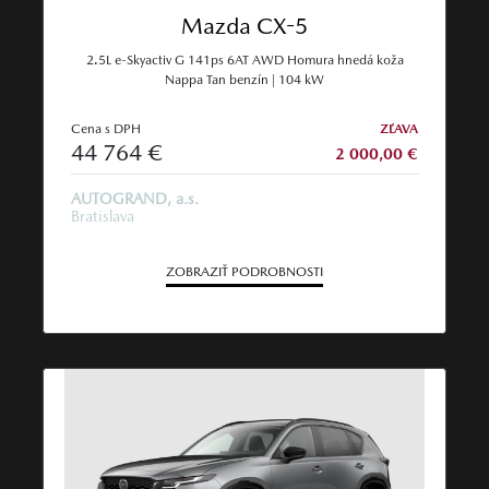
Mazda CX-5
2.5L e-Skyactiv G 141ps 6AT AWD Homura hnedá koža
Nappa Tan benzín | 104 kW
Cena s DPH
ZĽAVA
44 764 €
2 000,00 €
AUTOGRAND, a.s.
Bratislava
ZOBRAZIŤ PODROBNOSTI