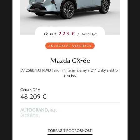
223 €
UŽ OD
/ MESIAC
SKLADOVÉ VOZIDLÁ
Mazda CX-6e
EV 258k 1AT RWD Takumi interiér čierny + 21“ disky elektro |
190 kW
Cena s DPH
48 209 €
AUTOGRAND, a.s.
Bratislava
ZOBRAZIŤ PODROBNOSTI