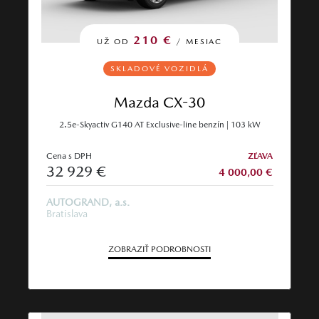
210 €
UŽ OD
/ MESIAC
SKLADOVÉ VOZIDLÁ
Mazda CX-30
2.5e-Skyactiv G140 AT Exclusive-line benzín | 103 kW
Cena s DPH
ZĽAVA
32 929 €
4 000,00 €
AUTOGRAND, a.s.
Bratislava
ZOBRAZIŤ PODROBNOSTI