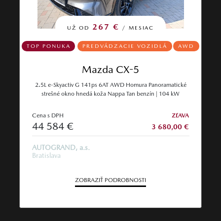
267 €
UŽ OD
/ MESIAC
TOP PONUKA
PREDVÁDZACIE VOZIDLÁ
AWD
Mazda CX-5
2.5L e-Skyactiv G 141ps 6AT AWD Homura Panoramatické
strešné okno hnedá koža Nappa Tan benzín | 104 kW
Cena s DPH
ZĽAVA
44 584 €
3 680,00 €
AUTOGRAND, a.s.
Bratislava
ZOBRAZIŤ PODROBNOSTI