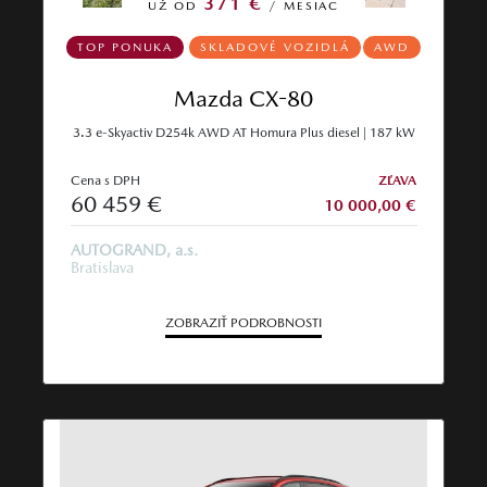
371 €
UŽ OD
/ MESIAC
TOP PONUKA
SKLADOVÉ VOZIDLÁ
AWD
Mazda CX-80
3.3 e-Skyactiv D254k AWD AT Homura Plus diesel | 187 kW
Cena s DPH
ZĽAVA
60 459 €
10 000,00 €
AUTOGRAND, a.s.
Bratislava
ZOBRAZIŤ PODROBNOSTI