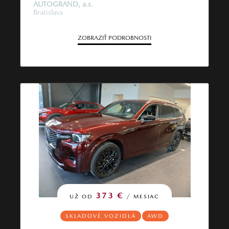
AUTOGRAND, a.s.
Bratislava
ZOBRAZIŤ PODROBNOSTI
373 €
UŽ OD
/ MESIAC
SKLADOVÉ VOZIDLÁ
AWD