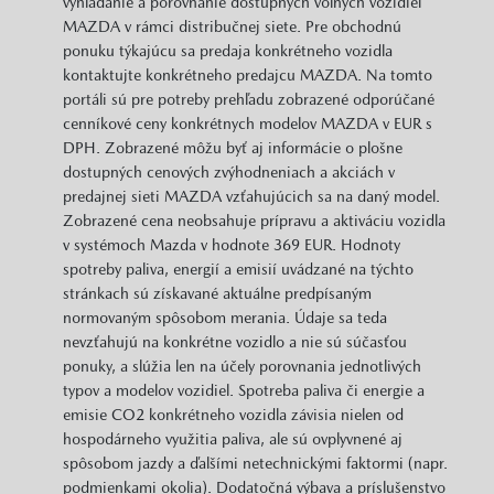
vyhľadanie a porovnanie dostupných voľných vozidiel
MAZDA v rámci distribučnej siete. Pre obchodnú
ponuku týkajúcu sa predaja konkrétneho vozidla
kontaktujte konkrétneho predajcu MAZDA. Na tomto
portáli sú pre potreby prehľadu zobrazené odporúčané
cenníkové ceny konkrétnych modelov MAZDA v EUR s
DPH. Zobrazené môžu byť aj informácie o plošne
dostupných cenových zvýhodneniach a akciách v
predajnej sieti MAZDA vzťahujúcich sa na daný model.
Zobrazené cena neobsahuje prípravu a aktiváciu vozidla
v systémoch Mazda v hodnote 369 EUR. Hodnoty
spotreby paliva, energií a emisií uvádzané na týchto
stránkach sú získavané aktuálne predpísaným
normovaným spôsobom merania. Údaje sa teda
nevzťahujú na konkrétne vozidlo a nie sú súčasťou
ponuky, a slúžia len na účely porovnania jednotlivých
typov a modelov vozidiel. Spotreba paliva či energie a
emisie CO2 konkrétneho vozidla závisia nielen od
hospodárneho využitia paliva, ale sú ovplyvnené aj
spôsobom jazdy a ďalšími netechnickými faktormi (napr.
podmienkami okolia). Dodatočná výbava a príslušenstvo