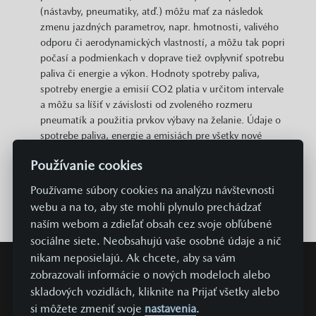
(nástavby, pneumatiky, atď.) môžu mať za následok
zmenu jazdných parametrov, napr. hmotnosti, valivého
odporu či aerodynamických vlastností, a môžu tak popri
počasí a podmienkach v doprave tiež ovplyvniť spotrebu
paliva či energie a výkon. Hodnoty spotreby paliva,
spotreby energie a emisií CO2 platia v určitom intervale
a môžu sa líšiť v závislosti od zvoleného rozmeru
pneumatík a použitia prvkov výbavy na želanie. Údaje o
spotrebe paliva, energie a emisiách pre všetky nové
modely osobných automobilov sú zadarmo k dispozícii
Používanie cookies
na všetkých predajných miestach MAZDA v rámci celej
Európskej únie.
Používame súbory cookies na analýzu návštevnosti
webu a na to, aby ste mohli plynulo prechádzať
naším webom a zdieľať obsah cez svoje obľúbené
sociálne siete. Neobsahujú vaše osobné údaje a nič
nikam neposielajú. Ak chcete, aby sa vám
zobrazovali informácie o nových modeloch alebo
skladových vozidlách, kliknite na Prijať všetky alebo
si môžete zmeniť svoje
nastavenia
.