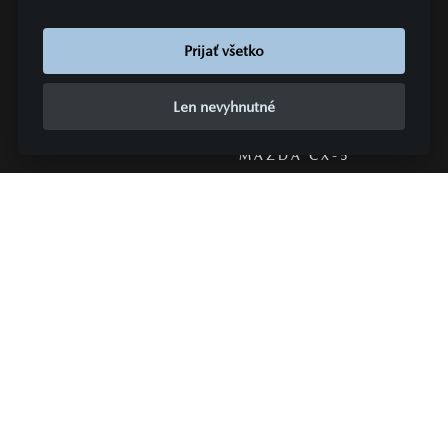
SEDAN &
SUV
Prijať všetko
HATCHBACK
Len nevyhnutné
MAZDA CX-30
MAZDA2
MAZDA CX-5
MAZDA3
MAZDA CX-80
MAZDA6E
MAZDA CX-6E
ŠPORTOVÉ
SLEDUJTE NÁS
VOZIDLÁ
MAZDA MX-5