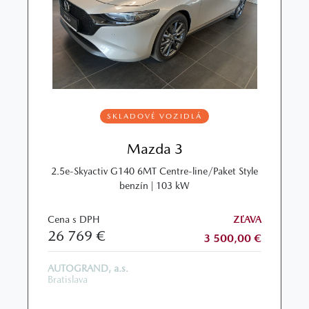
SKLADOVÉ VOZIDLÁ
Mazda 3
2.5e-Skyactiv G140 6MT Centre-line/Paket Style
benzín | 103 kW
Cena s DPH
ZĽAVA
26 769 €
3 500,00 €
AUTOGRAND, a.s.
Bratislava