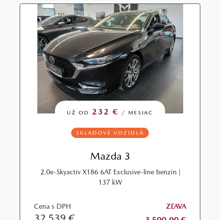
232 €
UŽ OD
/ MESIAC
SKLADOVÉ VOZIDLÁ
Mazda 3
2.0e-Skyactiv X186 6AT Exclusive-line benzín |
137 kW
Cena s DPH
ZĽAVA
32 539 €
3 500,00 €