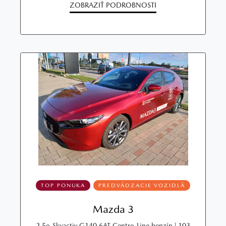
ZOBRAZIŤ PODROBNOSTI
TOP PONUKA
PREDVÁDZACIE VOZIDLÁ
Mazda 3
2.5e-Skyactiv G140 6AT Centre-Line benzín | 103