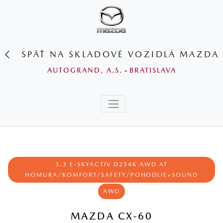
SPÄŤ NA SKLADOVÉ VOZIDLÁ MAZDA
AUTOGRAND, A.S.
-
BRATISLAVA
3.3 E-SKYACTIV D254K AWD AT
HOMURA/KOMFORT/SAFETY/POHODLIE+SOUND
AWD
MAZDA CX-60