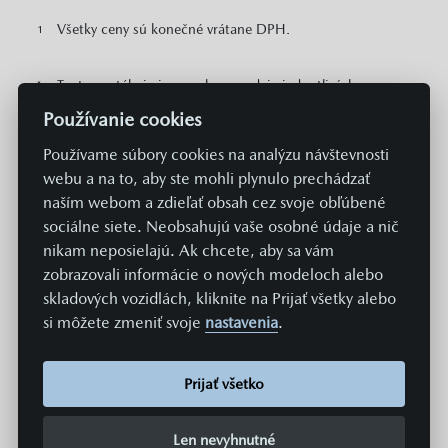
Všetky ceny sú konečné vrátane DPH.
1
Tento portál nie je ponukou predaja jednotlivých
*
autorizovaných predajcov MAZDA a jeho zmyslom je
Používanie cookies
vyhľadanie a porovnanie dostupných voľných vozidiel
MAZDA v rámci distribučnej siete. Pre obchodnú
Používame súbory cookies na analýzu návštevnosti
ponuku týkajúcu sa predaja konkrétneho vozidla
webu a na to, aby ste mohli plynulo prechádzať
kontaktujte konkrétneho predajcu MAZDA. Na tomto
naším webom a zdieľať obsah cez svoje obľúbené
portáli sú pre potreby prehľadu zobrazené odporúčané
sociálne siete. Neobsahujú vaše osobné údaje a nič
cenníkové ceny konkrétnych modelov MAZDA v EUR s
nikam neposielajú. Ak chcete, aby sa vám
DPH. Zobrazené môžu byť aj informácie o plošne
zobrazovali informácie o nových modeloch alebo
dostupných cenových zvýhodneniach a akciách v
skladových vozidlách, kliknite na Prijať všetky alebo
predajnej sieti MAZDA vzťahujúcich sa na daný model.
si môžete zmeniť svoje
nastavenia
.
Zobrazené cena neobsahuje prípravu a aktiváciu vozidla
v systémoch Mazda v hodnote 369 EUR. Hodnoty
spotreby paliva, energií a emisií uvádzané na týchto
Prijať všetko
stránkach sú získavané aktuálne predpísaným
normovaným spôsobom merania. Údaje sa teda
nevzťahujú na konkrétne vozidlo a nie sú súčasťou
Len nevyhnutné