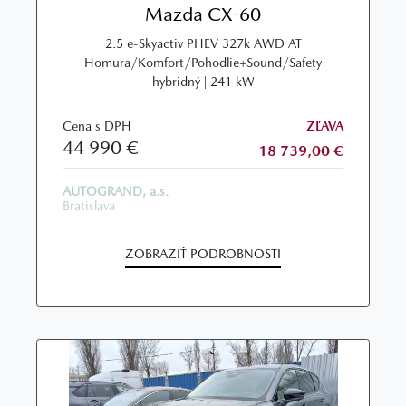
Mazda CX-60
2.5 e-Skyactiv PHEV 327k AWD AT
Homura/Komfort/Pohodlie+Sound/Safety
hybridný | 241 kW
Cena s DPH
ZĽAVA
44 990 €
18 739,00 €
AUTOGRAND, a.s.
Bratislava
ZOBRAZIŤ PODROBNOSTI