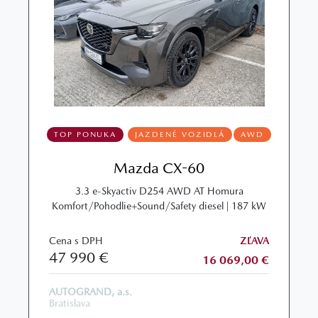
TOP PONUKA
JAZDENÉ VOZIDLÁ
AWD
Mazda CX-60
3.3 e-Skyactiv D254 AWD AT Homura
Komfort/Pohodlie+Sound/Safety diesel | 187 kW
Cena s DPH
ZĽAVA
47 990 €
16 069,00 €
AUTOGRAND, a.s.
Bratislava