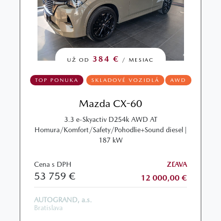
384 €
UŽ OD
/ MESIAC
TOP PONUKA
SKLADOVÉ VOZIDLÁ
AWD
Mazda CX-60
3.3 e-Skyactiv D254k AWD AT
Homura/Komfort/Safety/Pohodlie+Sound diesel |
187 kW
Cena s DPH
ZĽAVA
53 759 €
12 000,00 €
AUTOGRAND, a.s.
Bratislava