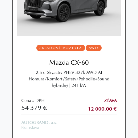
SKLADOVÉ VOZIDLÁ
AWD
Mazda CX-60
2.5 e-Skyactiv PHEV 327k AWD AT
Homura/Komfort/Safety/Pohodlie+Sound
hybridný | 241 kW
Cena s DPH
ZĽAVA
54 379 €
12 000,00 €
AUTOGRAND, a.s.
Bratislava