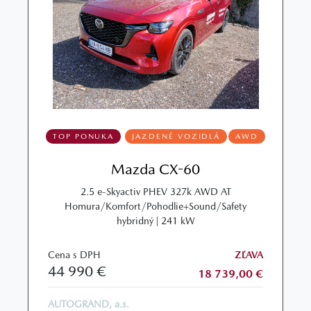
TOP PONUKA
JAZDENÉ VOZIDLÁ
AWD
Mazda CX-60
2.5 e-Skyactiv PHEV 327k AWD AT
Homura/Komfort/Pohodlie+Sound/Safety
hybridný | 241 kW
Cena s DPH
ZĽAVA
44 990 €
18 739,00 €
AUTOGRAND, a.s.