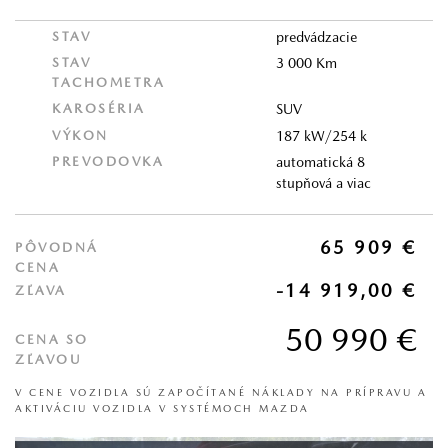
STAV
predvádzacie
STAV
3 000 Km
TACHOMETRA
KAROSÉRIA
SUV
VÝKON
187 kW/254 k
PREVODOVKA
automatická 8
stupňová a viac
65 909 €
PÔVODNÁ
CENA
-14 919,00 €
ZĽAVA
50 990 €
CENA SO
ZĽAVOU
V CENE VOZIDLA SÚ ZAPOČÍTANÉ NÁKLADY NA PRÍPRAVU A
AKTIVÁCIU VOZIDLA V SYSTÉMOCH MAZDA